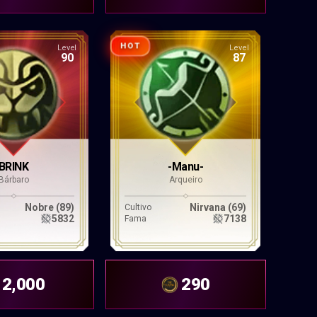
HOT
Level
Level
90
87
BRINK
-Manu-
Bárbaro
Arqueiro
Nobre (89)
Nirvana (69)
Cultivo
5832
7138
Fama
2,000
290