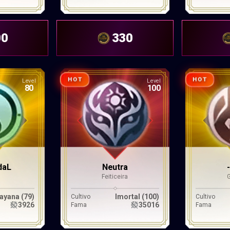
00
330
HOT
HOT
Level
Level
80
100
daL
Neutra
Feiticeira
ayana (79)
Imortal (100)
Cultivo
Cultivo
3926
35016
Fama
Fama