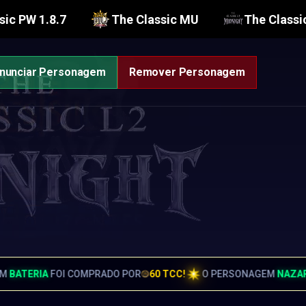
sic PW 1.8.7
The Classic MU
The Classi
nunciar Personagem
Remover Personagem
0 TCC!
O PERSONAGEM
NAZARETH
FOI COMPRADO POR
50 TCC