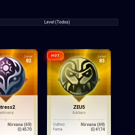
Level (Todos)
HOT
Level
Level
82
83
ntress2
ZEU5
Feiticeira
Bárbaro
Nirvana (69)
Nirvana (69)
Cultivo
4570
4174
Fama