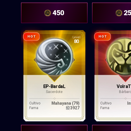
450
2
HOT
HOT
Level
80
EP-BardaL
Volra
Sacerdote
Bárbar
Mahayana (79)
In
Cultivo
Cultivo
3927
Fama
Fama