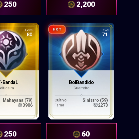
250
2,200
HOT
Level
Level
80
71
-BardaL
BoiBandido
Feiticeira
Guerreiro
Mahayana (79)
Sinistro (59)
Cultivo
3906
2273
Fama
250
60