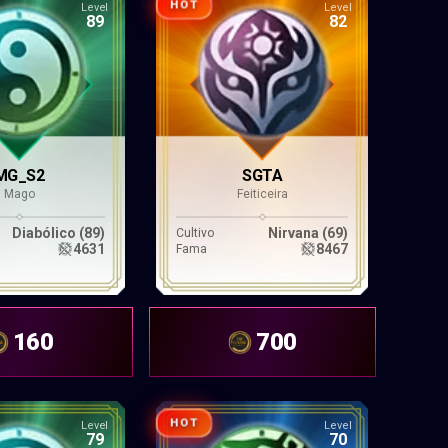
HOT
Level
Level
89
82
MG_S2
SGTA
Mago
Feiticeira
Diabólico (89)
Nirvana (69)
Cultivo
4631
8467
Fama
160
700
HOT
Level
Level
79
70