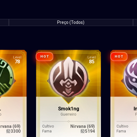
Preço (Todos)
HOT
HOT
Level
Level
78
85
L
Smok1ng
I
o
Guerreiro
irvana (69)
Nirvana (69)
Cultivo
Cultivo
3300
5194
Fama
Fama