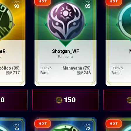
HOT
HOT
Level
Level
90
85
eR
Shotgun_WF
o
Feiticeira
bólico (89)
Mahayana (79)
Cultivo
Cultivo
5717
5246
Fama
Fama
50
150
HOT
HOT
Level
Level
75
72