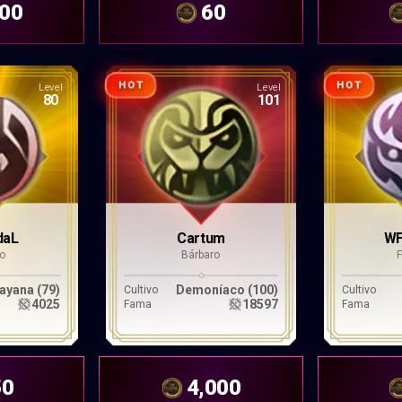
300
60
HOT
HOT
Level
Level
80
101
daL
Cartum
WF
ro
Bárbaro
ayana (79)
Demoníaco (100)
Cultivo
Cultivo
4025
18597
Fama
Fama
50
4,000