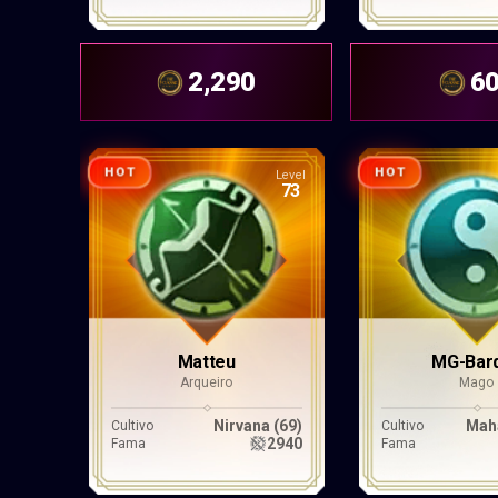
2,290
6
HOT
HOT
Level
73
Matteu
MG-Bar
Arqueiro
Mago
Nirvana (69)
Mah
Cultivo
Cultivo
2940
Fama
Fama