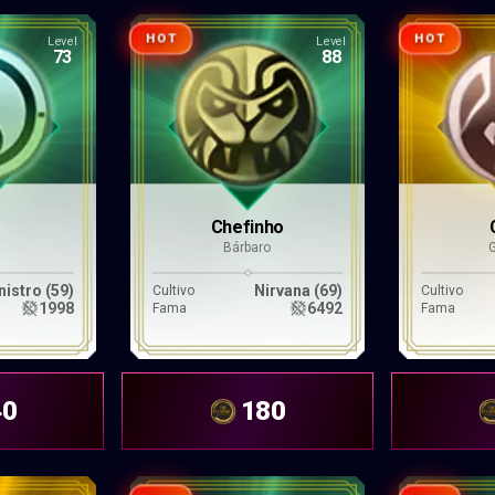
HOT
HOT
Level
Level
73
88
K
Chefinho
Bárbaro
nistro (59)
Nirvana (69)
Cultivo
Cultivo
1998
6492
Fama
Fama
40
180