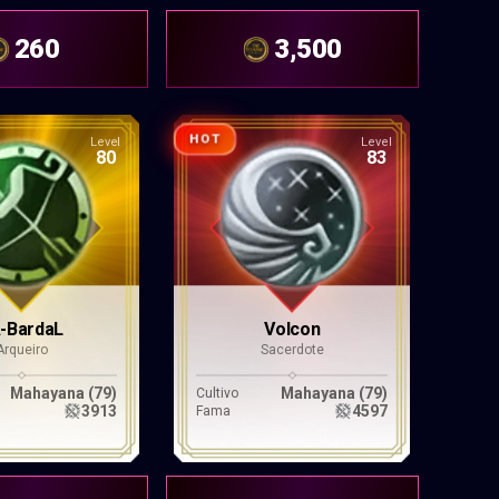
260
3,500
HOT
Level
Level
80
83
-BardaL
Volcon
Arqueiro
Sacerdote
Mahayana (79)
Mahayana (79)
Cultivo
3913
4597
Fama