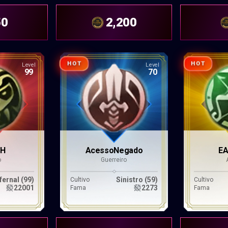
50
2,200
HOT
HOT
Level
Level
99
70
TH
AcessoNegado
EA
o
Guerreiro
fernal (99)
Sinistro (59)
Cultivo
Cultivo
22001
2273
Fama
Fama