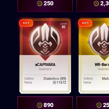
250
2,
HOT
HOT
Level
91
aCAPIVARA
WR-Bar
Guerreiro
Guerrei
Diabólico (89)
Mah
Cultivo
Cultivo
11672
Fama
Fama
890
2