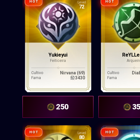
HOT
HOT
Level
72
Yukieyui
ReYLLe
Feiticeira
Arqueir
Nirvana (69)
Dia
Cultivo
Cultivo
3430
Fama
Fama
250
3
HOT
HOT
Level
80