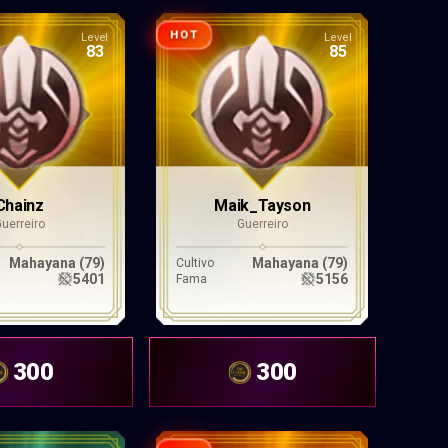
HOT
Level
Level
83
85
Chainz
Maik_Tayson
Guerreiro
Guerreiro
Mahayana (79)
Mahayana (79)
Cultivo
5401
5156
Fama
300
300