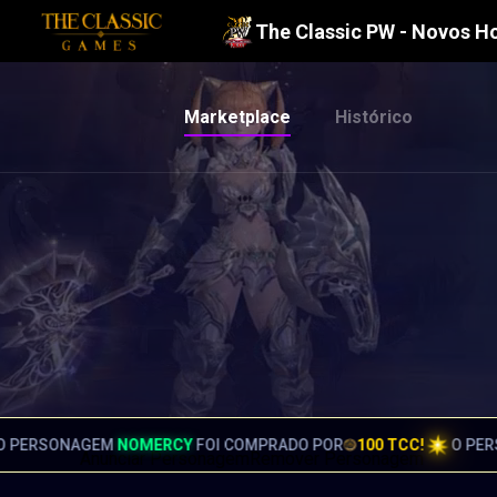
The Classic PW - Novos H
Marketplace
Histórico
MPRADO POR
100 TCC!
O PERSONAGEM
SKZUDO
FOI COMPRAD
Anunciar Personagem
Remover Personagem