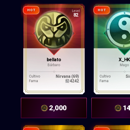
HOT
HOT
Level
82
bellato
X_H
Bárbaro
Mago
Nirvana (69)
Si
Cultivo
Cultivo
4242
Fama
Fama
2,000
1