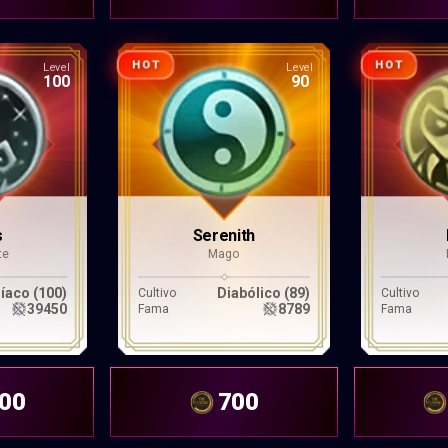
HOT
HOT
Level
Level
100
90
s
Serenith
te
Mago
aco (100)
Diabólico (89)
Cultivo
Cultivo
39450
8789
Fama
Fama
500
700