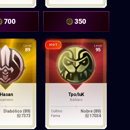
700
350
HOT
Level
Level
89
95
-Hasan
Tpo/luK
Guerreiro
Bárbaro
Diabólico (89)
Nobre (89)
Cultivo
7373
17034
Fama