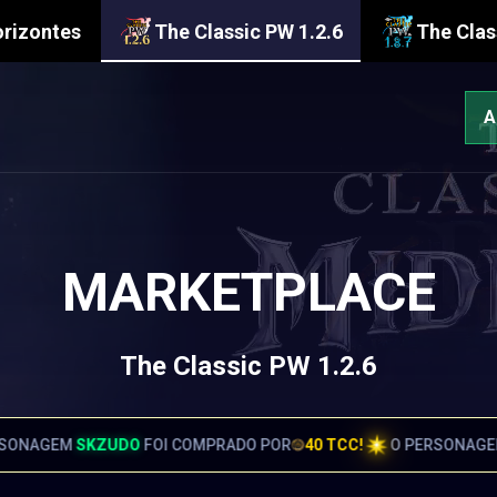
orizontes
The Classic PW 1.2.6
The Clas
A
MARKETPLACE
The Classic PW 1.2.6
O POR
40 TCC!
O PERSONAGEM
BATERIA
FOI COMPRADO POR
6