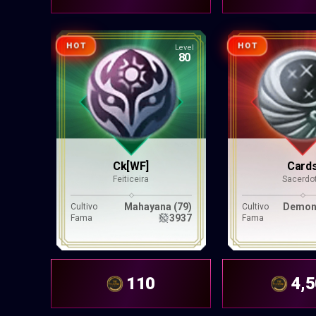
HOT
HOT
Level
80
Ck[WF]
Card
Feiticeira
Sacerdo
Mahayana (79)
Demoní
Cultivo
Cultivo
3937
Fama
Fama
110
4,